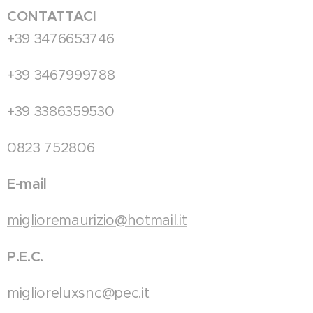
CONTATTACI
+39 3476653746
+39 3467999788
+39 3386359530
0823 752806
E-mail
miglioremaurizio@hotmail.it
P.E.C.
miglioreluxsnc@pec.it