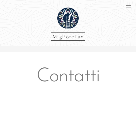
MiglioreLux
Contatti