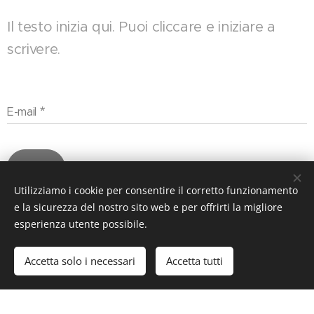
Il testo inizia qui. Puoi cliccare e iniziare a
scrivere.
E-mail
Invia
Utilizziamo i cookie per consentire il corretto funzionamento
e la sicurezza del nostro sito web e per offrirti la migliore
Immagini fornite da
Pexels
esperienza utente possibile.
Accetta solo i necessari
Accetta tutti
Creato con
Webnode
Cookies
Crea il tuo sito web gratis!